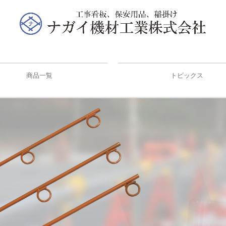
商品一覧
トピックス
枠・工事看板
用品
素材
け（はざ）