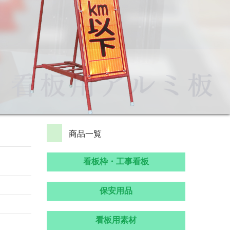
商品一覧
看板枠・工事看板
保安用品
看板用素材