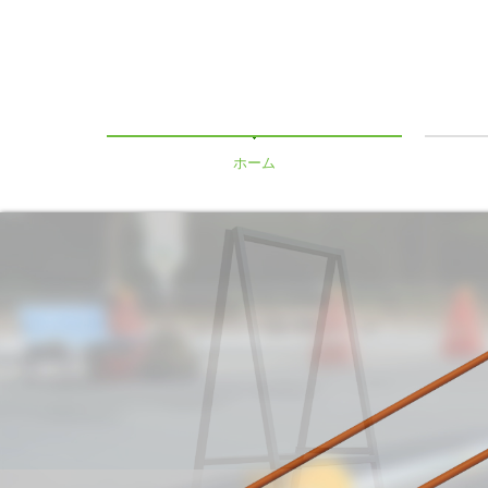
ホーム
看板
保安
看板
稲掛